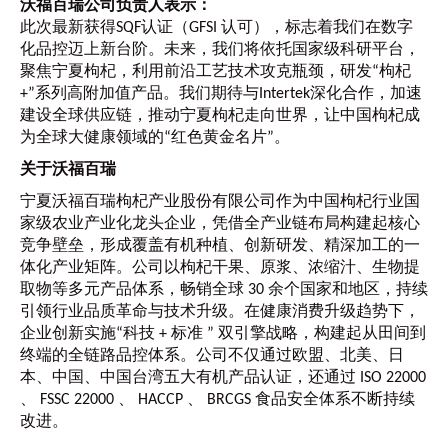
沃福百瑞公司负责人表示：
此次最新获得SQF认证（GFSI 认可），标志着我们在数字
化品控迈上新台阶。未来，我们将依托国家级科研平台，
聚焦宁夏枸杞，利用前沿工艺技术攻克瓶颈，研发“枸杞
+”系列高附加值产品。我们期待与Intertek深化合作，加速
建设全球供应链，推动宁夏枸杞走向世界，让中国枸杞成
为全球大健康领域的“红色黄金名片”。
关于沃福百瑞
宁夏沃福百瑞枸杞产业股份有限公司作为中国枸杞行业国
家级农业产业化龙头企业，凭借全产业链布局构建起核心
竞争壁垒，形成覆盖有机种植、创新研发、精深加工的一
体化产业矩阵。公司以枸杞干果、原浆、浓缩汁、生物提
取物等多元产品体系，畅销全球 30 余个国家和地区，持续
引领行业品质革命与技术升级。在健康消费升级趋势下，
企业创新实施“科技 + 标准 ” 双引擎战略，构建起从田间到
终端的全链路品控体系。公司不仅通过欧盟、北美、日
本、中国、中国台湾五大有机产品认证，还通过 ISO 22000
、 FSSC 22000 、 HACCP 、 BRCGS 食品安全体系不断持续
改进。